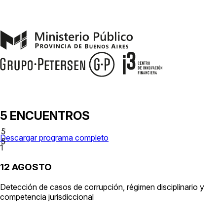
5
E
N
C
U
E
N
T
R
O
S
5
Descargar programa completo
5
1
12 AGOSTO
Detección de casos de corrupción, régimen disciplinario y
competencia jurisdiccional