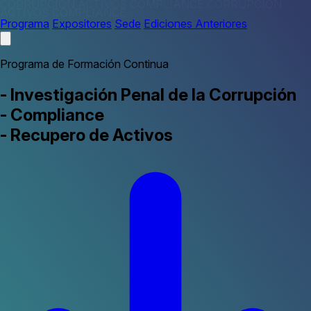
CORRUPCIÓN
ACTIVOS
COMPLIANCE
CORRUPCIÓN
ACTIVOS
COMPLIANCE
Programa
Expositores
Sede
Ediciones Anteriores
Programa de Formación Continua
-
Investigación Penal de la Corrupción
-
Compliance
-
Recupero de Activos