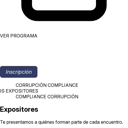
VER PROGRAMA
Inscripción
CORRUPCIÓN COMPLIANCE
OS EXPOSITORES
COMPLIANCE CORRUPCIÓN
E
x
p
o
s
i
t
o
r
e
s
Te presentamos a quiénes forman parte de cada encuentro.